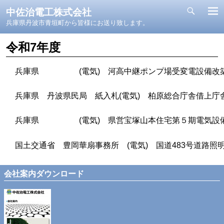
中佐治電工株式会社
兵庫県丹波市青垣町から皆様にお送り致します。
令和7年度
兵庫県 (電気) 河高中継ポンプ場受変電設備改
兵庫県 丹波県民局 紙入札(電気) 柏原総合庁舎借上庁
兵庫県 (電気) 県営宝塚山本住宅第５期電気設
国土交通省 豊岡華扇事務所 (電気) 国道483号道路照
会社案内ダウンロード