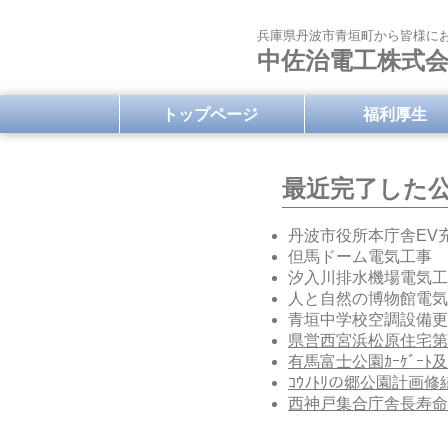
兵庫県丹波市青垣町から皆様に
中佐治電工株式
トップページ
福利厚生
最近完了した
丹波市役所本庁舎EV
但馬ドーム電気工事
汐入川排水機場電気工
人と自然の博物館電気
青垣中学校空調設備更
県営西宮浜松原住宅第
有馬富士公園ｶｰｹﾞｰ
ｺｳﾉﾄﾘの郷公園計画
西神戸集合庁舎長寿命