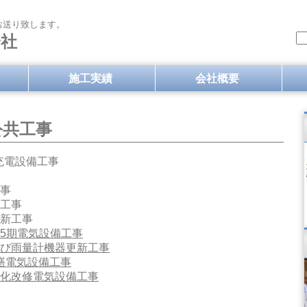
お送り致します。
会社
施工実績
会社概要
公共工事
充電設備工事
事
工事
新工事
5期電気設備工事
ﾄ及び雨量計機器更新工事
修繕電気設備工事
化改修電気設備工事