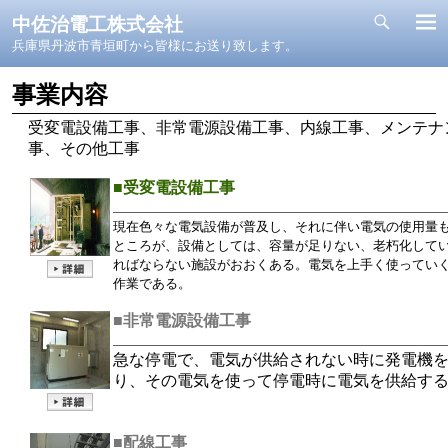
中佐治電工株式会社
兵庫県丹波市青垣町から皆様にお送り致します。
事業内容
受変電設備工事、非常電源設備工事、内線工事、メンテナ
事、その他工事
■
受変電設備工事
現在色々な電気設備が普及し、それに伴い電気の使用量
ところが、設備としては、容量が足りない、老朽化して
ればならない施設がおおくある。電気を上手く使ってい
作業である。
■非常電源設備工事
急な停電で、電気が供給されない時に発電機
り、その電気を使って停電時に電気を供給す
■配線工事