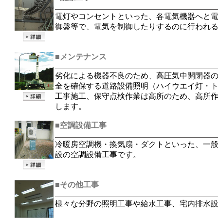
電灯やコンセントといった、各電気機器へと
御盤等で、電気を制御したりするのに行われ
■メンテナンス
劣化による機器不良のため、高圧気中開閉器
全を確保する道路設備照明（ハイウエイ灯・
工事施工、保守点検作業は高所のため、高所
します。
■空調設備工事
冷暖房空調機・換気扇・ダクトといった、一
設の空調設備工事です。
■その他工事
様々な分野の照明工事や給水工事、宅内排水