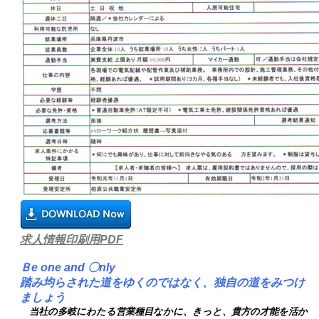
求人情報印刷用PDF
Ｂ
e
one and
〇
nly
踏み均らされた道をゆくのではなく、独自の道をみつけ
ましょう
当社の多岐にわたる営業種目なかに、きっと、貴方の才能を活か